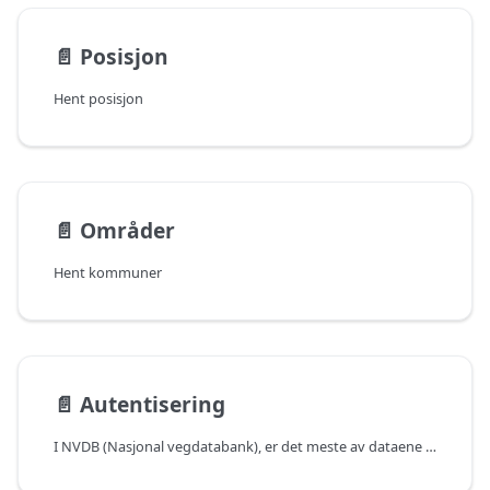
📄️
Posisjon
Hent posisjon
📄️
Områder
Hent kommuner
📄️
Autentisering
I NVDB (Nasjonal vegdatabank), er det meste av dataene åpent tilgjengelige og krever ingen autentisering. Imidlertid er det visse unntak: