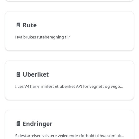
📄️
Rute
Hva brukes ruteberegning til?
📄️
Uberiket
I Les V4 har vi innført et uberiket API for vegnett og vegobjekter. Dette er til bruk for de som ikke trenger data som blir beriket gjennom metrerings- og segmenteringsprossesen i les V4. Det uberikede APIet tilbyr følgende felter for hhv. noder, veglenkesekvenser og vegobjekter:
📄️
Endringer
Sidestørrelsen vil være veiledende i forhold til hva som blir returnert i responsen.