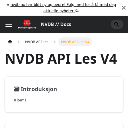
⭐️
nvdb.no har blitt ny og bedre! Følg med for å få med deg
aktuelle nyheter
🥳️
NVDB // Docs
NVDB API Les
NVDB API Les V4
NVDB API Les V4
🗃️
Introduksjon
8 items