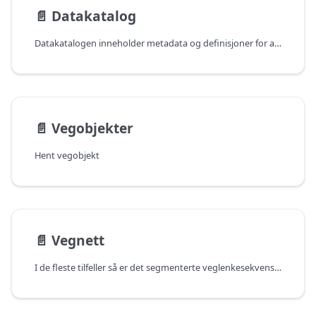
📄️
Datakatalog
Datakatalogen inneholder metadata og definisjoner for alle vegobjekttyper, deres egenskaper, relasjoner og strukturer. API-et gir tilgang til å hente vegobjekttyper med tilhørende metadata fra datakatalogen.
📄️
Vegobjekter
Hent vegobjekt
📄️
Vegnett
I de fleste tilfeller så er det segmenterte veglenkesekvenser som brukere er interessert i.