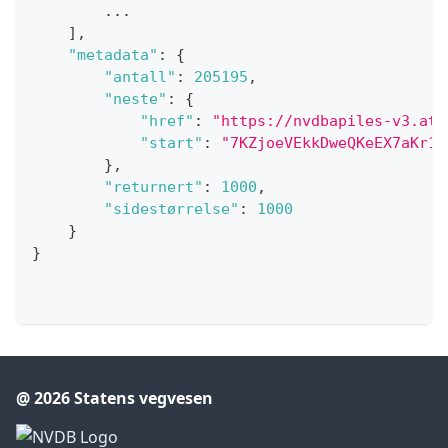
        ...
]
,
"metadata"
:
{
"antall"
:
205195
,
"neste"
:
{
"href"
:
"https://nvdbapiles-v3.atl
"start"
:
"7KZjoeVEkkDweQKeEX7aKr1V
}
,
"returnert"
:
1000
,
"sidestørrelse"
:
1000
}
}
@ 2026 Statens vegvesen