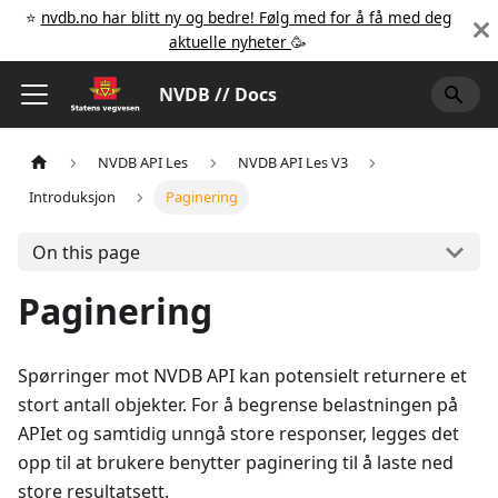
⭐️
nvdb.no har blitt ny og bedre! Følg med for å få med deg
aktuelle nyheter
🥳️
NVDB // Docs
NVDB API Les
NVDB API Les V3
Introduksjon
Paginering
On this page
Paginering
Spørringer mot NVDB API kan potensielt returnere et
stort antall objekter. For å begrense belastningen på
APIet og samtidig unngå store responser, legges det
opp til at brukere benytter paginering til å laste ned
store resultatsett.