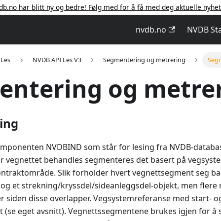
db.no har blitt ny og bedre! Følg med for å få med deg aktuelle nyhe
nvdb.no
NVDB St
 Les
NVDB API Les V3
Segmentering og metrering
Segm
entering og metre
ing
 komponenten NVDBIND som står for lesing fra NVDB-databas
år vegnettet behandles segmenteres det basert på vegsyst
ntraktområde. Slik forholder hvert vegnettsegment seg bare
og et strekning/kryssdel/sideanleggsdel-objekt, men flere 
 siden disse overlapper. Vegsystemreferanse med start- o
t (se eget avsnitt). Vegnettssegmentene brukes igjen for 