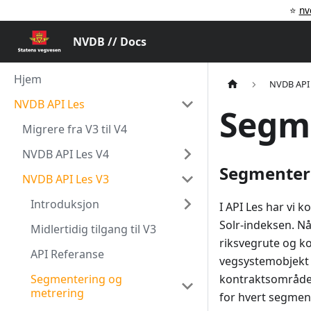
⭐️
nv
NVDB // Docs
Hjem
NVDB API
NVDB API Les
Segm
Migrere fra V3 til V4
NVDB API Les V4
Segmenter
NVDB API Les V3
Introduksjon
I API Les har vi
Solr-indeksen. N
Midlertidig tilgang til V3
riksvegrute og ko
API Referanse
vegsystemobjekt 
Segmentering og
kontraktsområder
metrering
for hvert segmen