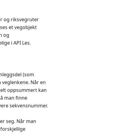
r og riksvegruter
ises et vegobjekt
in og
ige i API Les.
anleggsdel (som
ra veglenkene. Når en
nkelt oppsummert kan
må man finne
lavere sekvensnummer.
ner seg. Når man
forskjellige