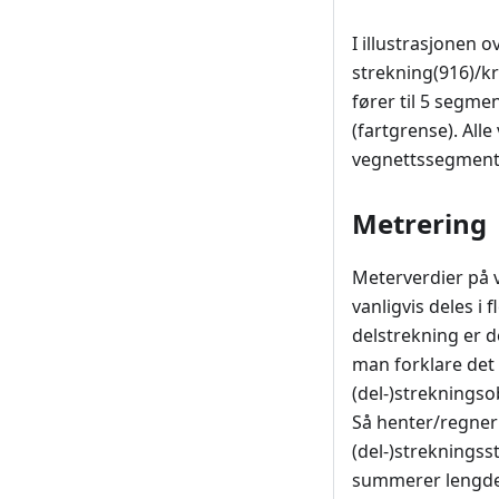
I illustrasjonen 
strekning(916)/k
fører til 5 segme
(fartgrense). All
vegnettssegmenten
Metrering
Meterverdier på 
vanligvis deles i
delstrekning er 
man forklare det 
(del-)strekningso
Så henter/regner 
(del-)streknings
summerer lengdene