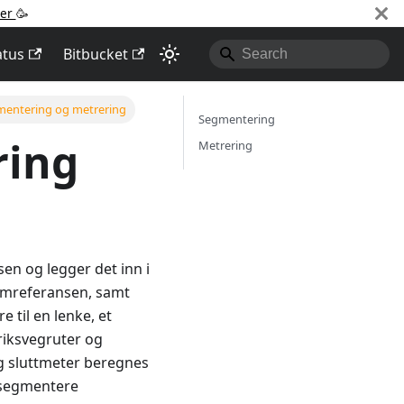
ter
🥳️
atus
Bitbucket
entering og metrering
Segmentering
ring
Metrering
en og legger det inn i
emreferansen, samt
 til en lenke, et
riksvegruter og
g sluttmeter beregnes
å segmentere