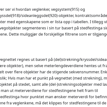
over ser vi hvordan veglenker, vegsystem(915) og
ryssdel(918)/sideanleggsdel(920)-objekter, kontraktsområde
nter med egenskapene som er lista opp i tabellen. I tillegg v
e vegobjekter segmenteres i sin tur basert på stedfestinga s
e. Dette muliggjør de forskjellige filtrene som er tilgjengel
vegnettet regnes ut basert på (del)strekning/kryssdel/side
 flere objekter), men selve meterlengdeverdiene hentes ut f
delt over flere objekter har de stigende sekvensnummer. E
slik; Hvis man har et punkt på vegnettet (med strekning), 
bjektet på stedet, samt alle (del-)strekningsobjekter med 
man ut meterverdiene for stedfestingene helt fram til
stedfestinga hvor punktet man ønsker meterverdi for befin
 fra veglenkene, må det klippes for stedfestingene til de 